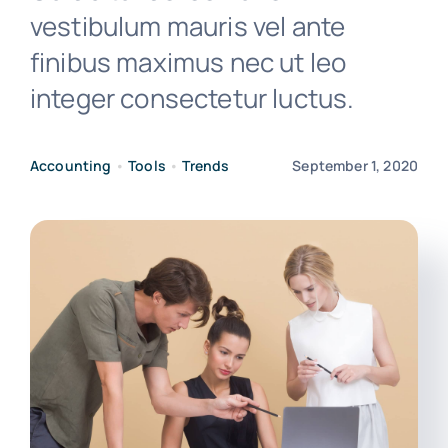
vestibulum mauris vel ante
finibus maximus nec ut leo
About Us
integer consectetur luctus.
Get In Touch
Accounting
•
Tools
•
Trends
September 1, 2020