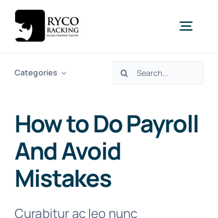
Skip
to
Togg
content
Navig
Search
Home
Categories
for:
Racking
How to Do Payroll
And Avoid
Shelving
Mistakes
Mezzanine
New
Curabitur ac leo nunc
Turnkey Projects