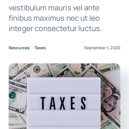
vestibulum mauris vel ante
finibus maximus nec ut leo
About Us
integer consectetur luctus.
Get In Touch
Resources
•
Taxes
September 1, 2020