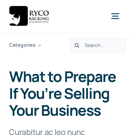
Skip
to
Togg
content
Navig
Search
Home
Categories
for:
Racking
What to Prepare
If You’re Selling
Shelving
Your Business
Mezzanine
New
Curabitur ac leo nunc
Turnkey Projects